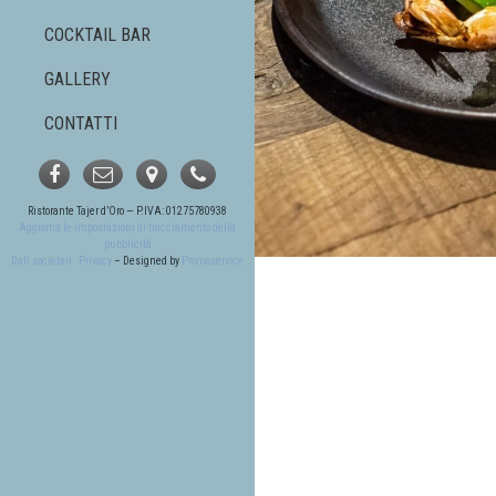
COCKTAIL BAR
GALLERY
CONTATTI
Ristorante Tajer d’Oro — P.IVA: 01275780938
Aggiorna le impostazioni di tracciamento della
pubblicità
Dati societari
Privacy
– Designed by
Promoservice