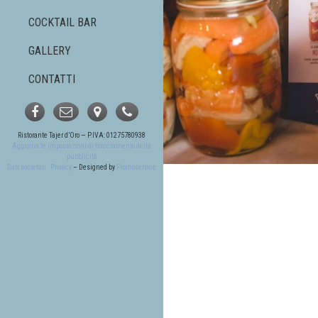
COCKTAIL BAR
GALLERY
CONTATTI
Ristorante Tajer d’Oro — P.IVA: 01275780938
Aggiorna le impostazioni di tracciamento della
pubblicità
Dati societari
Privacy
– Designed by
Promoservice