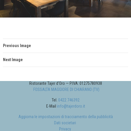
Previous Image
Next Image
Ristorante Tajer d’Oro — P.IVA: 01275780938
FOSSALTA MAGGIORE DI CHIARANO (TV)
Tel.
0422 746392
E-Mail
info@tajerdoro.it
Aggiorna le impostazioni di tracciamento della pubblicità
Dati societari
Privacy