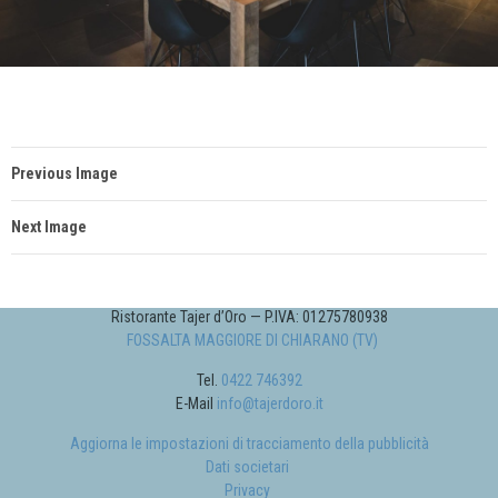
Previous Image
Next Image
Ristorante Tajer d’Oro — P.IVA: 01275780938
FOSSALTA MAGGIORE DI CHIARANO (TV)
Tel.
0422 746392
E-Mail
info@tajerdoro.it
Aggiorna le impostazioni di tracciamento della pubblicità
Dati societari
Privacy