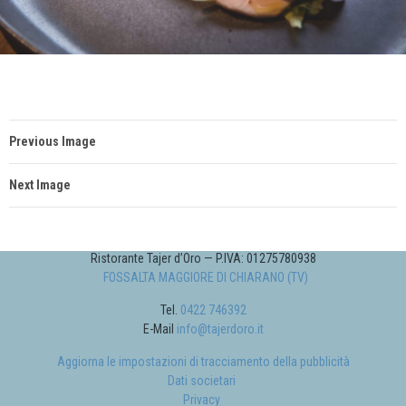
Previous Image
Next Image
Ristorante Tajer d’Oro — P.IVA: 01275780938
FOSSALTA MAGGIORE DI CHIARANO (TV)
Tel.
0422 746392
E-Mail
info@tajerdoro.it
Aggiorna le impostazioni di tracciamento della pubblicità
Dati societari
Privacy