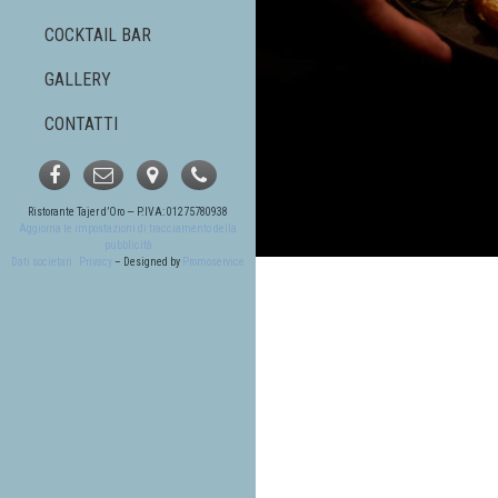
COCKTAIL BAR
GALLERY
CONTATTI
Ristorante Tajer d’Oro — P.IVA: 01275780938
Aggiorna le impostazioni di tracciamento della
pubblicità
Dati societari
Privacy
– Designed by
Promoservice