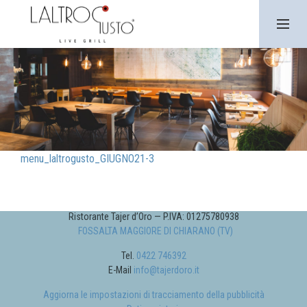
SKIP
TO
CONTENT
PRIMARY
MENU
menu_laltrogusto_GIUGNO21-3
Ristorante Tajer d’Oro — P.IVA: 01275780938
FOSSALTA MAGGIORE DI CHIARANO (TV)
Tel.
0422 746392
E-Mail
info@tajerdoro.it
Aggiorna le impostazioni di tracciamento della pubblicità