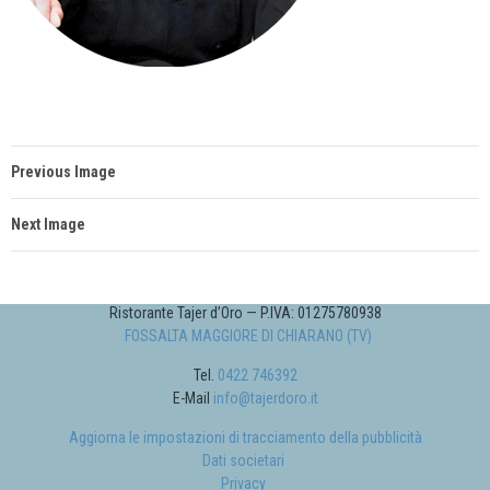
Previous Image
Next Image
Ristorante Tajer d’Oro — P.IVA: 01275780938
FOSSALTA MAGGIORE DI CHIARANO (TV)
Tel.
0422 746392
E-Mail
info@tajerdoro.it
Aggiorna le impostazioni di tracciamento della pubblicità
Dati societari
Privacy