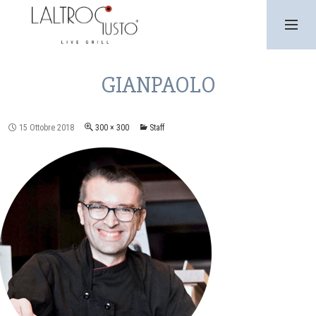
SKIP
TO
CONTENT
PRIMARY
MENU
GIANPAOLO
15 Ottobre 2018
300 × 300
Staff